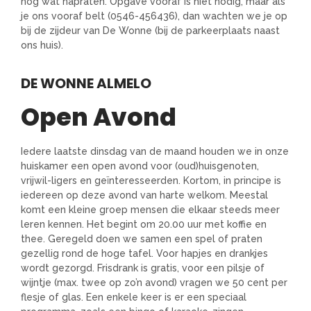
nog wat napraten. Opgave vooraf is niet nodig, maar als
je ons vooraf belt (0546-456436), dan wachten we je op
bij de zijdeur van De Wonne (bij de parkeerplaats naast
ons huis).
DE WONNE ALMELO
Open Avond
Iedere laatste dinsdag van de maand houden we in onze
huiskamer een open avond voor (oud)huisgenoten,
vrijwil-ligers en geïnteresseerden. Kortom, in principe is
iedereen op deze avond van harte welkom. Meestal
komt een kleine groep mensen die elkaar steeds meer
leren kennen. Het begint om 20.00 uur met koffie en
thee. Geregeld doen we samen een spel of praten
gezellig rond de hoge tafel. Voor hapjes en drankjes
wordt gezorgd. Frisdrank is gratis, voor een pilsje of
wijntje (max. twee op zo’n avond) vragen we 50 cent per
flesje of glas. Een enkele keer is er een speciaal