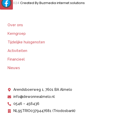
© 2024
Created By Buzmedia internet solutions
Support
Over ons
Kerngroep
Tijdelijke huisgenoten
Activiteiten
Financieel
Nieuws
Get In Touch
Arendsboerweg 1, 7601 BA Almelo
info@dewonnealmelo.nl
0546 – 456436
NL95TRIO0379447681 (Triodosbank)