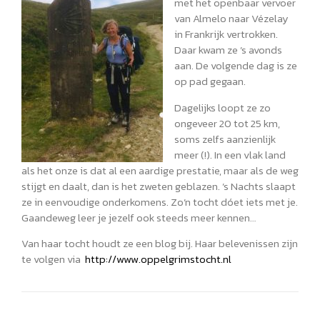
met het openbaar vervoer
van Almelo naar Vézelay
in Frankrijk vertrokken.
Daar kwam ze ’s avonds
aan. De volgende dag is ze
op pad gegaan.
Dagelijks loopt ze zo
ongeveer 20 tot 25 km,
soms zelfs aanzienlijk
meer (!). In een vlak land
als het onze is dat al een aardige prestatie, maar als de weg
stijgt en daalt, dan is het zweten geblazen. ’s Nachts slaapt
ze in eenvoudige onderkomens. Zo’n tocht dóet iets met je.
Gaandeweg leer je jezelf ook steeds meer kennen…
Van haar tocht houdt ze een blog bij. Haar belevenissen zijn
te volgen via
http://www.oppelgrimstocht.nl