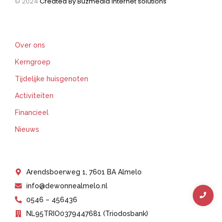
© 2024
Created By Buzmedia internet solutions
Support
Over ons
Kerngroep
Tijdelijke huisgenoten
Activiteiten
Financieel
Nieuws
Get In Touch
Arendsboerweg 1, 7601 BA Almelo
info@dewonnealmelo.nl
0546 – 456436
NL95TRIO0379447681 (Triodosbank)