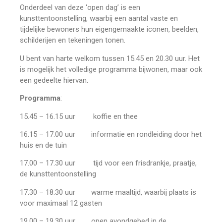
Onderdeel van deze ‘open dag’ is een
kunsttentoonstelling, waarbij een aantal vaste en
tijdelijke bewoners hun eigengemaakte iconen, beelden,
schilderijen en tekeningen tonen.
U bent van harte welkom tussen 15.45 en 20.30 uur. Het
is mogelijk het volledige programma bijwonen, maar ook
een gedeelte hiervan.
Programma
:
15.45 – 16.15 uur koffie en thee
16.15 – 17.00 uur informatie en rondleiding door het
huis en de tuin
17.00 – 17.30 uur tijd voor een frisdrankje, praatje,
de kunsttentoonstelling
17.30 – 18.30 uur warme maaltijd, waarbij plaats is
voor maximaal 12 gasten
19.00 – 19.30 uur open avondgebed in de